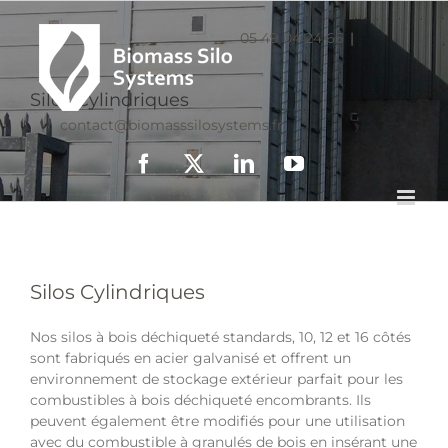
05 49 04 24 66
|
Silos Cylindriques
contact@biomasssilosystems.fr
Facebook
X
LinkedIn
YouTube
Silos Cylindriques
Nos silos à bois déchiqueté standards, 10, 12 et 16 côtés
sont fabriqués en acier galvanisé et offrent un
environnement de stockage extérieur parfait pour les
combustibles à bois déchiqueté encombrants. Ils
peuvent également être modifiés pour une utilisation
avec du combustible à granulés de bois en insérant une