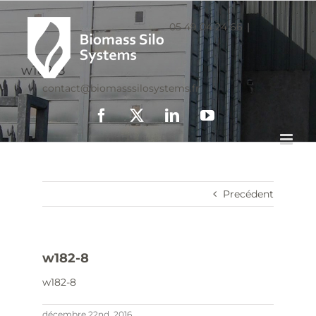
05 49 04 24 66
|
w182-8
contact@biomasssilosystems.fr
Facebook
X
LinkedIn
YouTube
Precédent
w182-8
w182-8
décembre 22nd, 2016