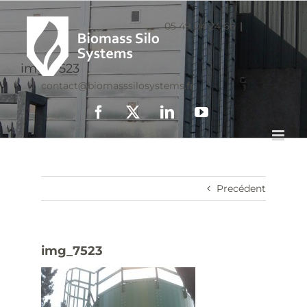
05 49 04 24 66
|
img_7523
contact@biomasssilosystems.fr
Facebook
X
LinkedIn
YouTube
Precédent
img_7523