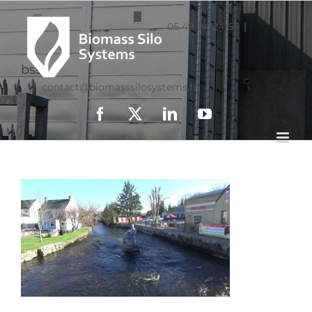
05 49 04 24 66
|
bss3
contact@biomasssilosystems.fr
Facebook
X
LinkedIn
YouTube