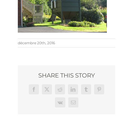
décembre 20th, 2016
SHARE THIS STORY
Facebook
X
Reddit
LinkedIn
Tumblr
Pinterest
Vk
Email