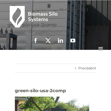
05 49 04 24 66
|
green-silo-usa-2comp
contact@biomasssilosystems.fr
Facebook
X
LinkedIn
YouTube
Precédent
green-silo-usa-2comp