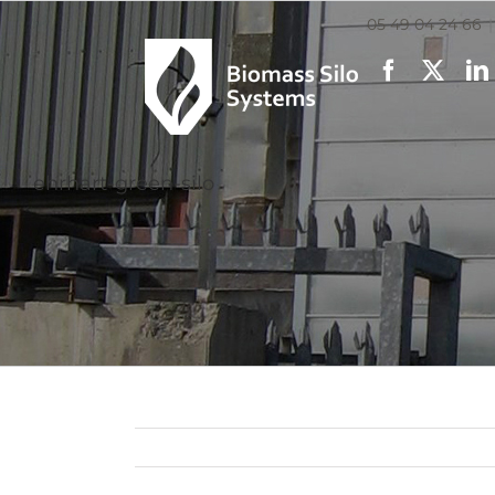
05 49 04 24 66
|
Facebook
X
ehrhart-green-silo