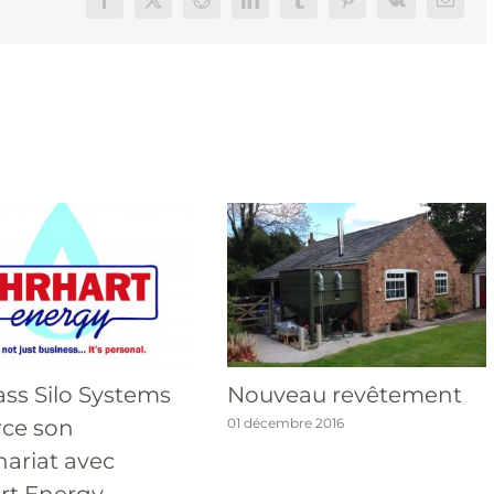
Facebook
X
Reddit
LinkedIn
Tumblr
Pinterest
Vk
Email
ss Silo Systems
Nouveau revêtement
rce son
01 décembre 2016
nariat avec
rt Energy