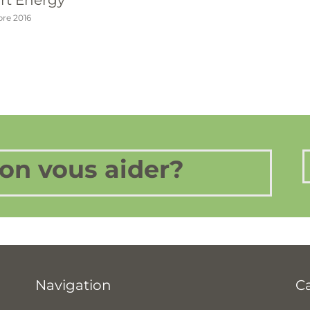
re 2016
n vous aider?
Navigation
C