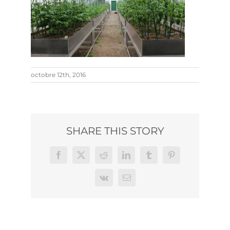
octobre 12th, 2016
SHARE THIS STORY
Facebook
X
Reddit
LinkedIn
Tumblr
Pinterest
Vk
Email