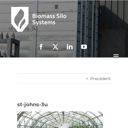
05 49 04 24 66
|
st-johns-3u
contact@biomasssilosystems.fr
Facebook
X
LinkedIn
YouTube
Precédent
st-johns-3u